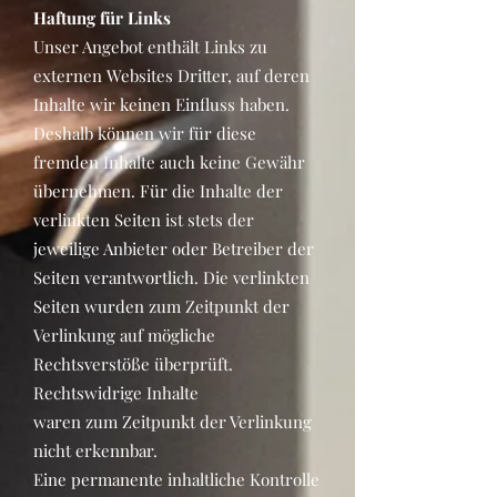
Haftung für Links
Unser Angebot enthält Links zu
externen Websites Dritter, auf deren
Inhalte wir keinen Einfluss haben.
Deshalb können wir für diese
fremden Inhalte auch keine Gewähr
übernehmen. Für die Inhalte der
verlinkten Seiten ist stets der
jeweilige Anbieter oder Betreiber der
Seiten verantwortlich. Die verlinkten
Seiten wurden zum Zeitpunkt der
Verlinkung auf mögliche
Rechtsverstöße überprüft.
Rechtswidrige Inhalte
waren zum Zeitpunkt der Verlinkung
nicht erkennbar.
Eine permanente inhaltliche Kontrolle